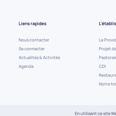
Liens rapides
L'établ
Nous contacter
La Provid
Se connecter
Projet d
Actualités & Activités
Pastoral
Agenda
CDI
Restaura
Notre hi
©
2026
La Providence La Salle Poitiers. Tout droit reservés.
En utilisant ce site 